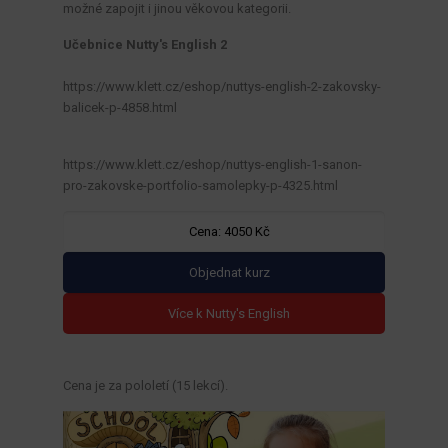
možné zapojit i jinou věkovou kategorii.
Učebnice Nutty's English 2
https://www.klett.cz/eshop/nuttys-english-2-zakovsky-
balicek-p-4858.html
https://www.klett.cz/eshop/nuttys-english-1-sanon-
pro-zakovske-portfolio-samolepky-p-4325.html
Cena: 4050 Kč
Objednat kurz
Více k Nutty's English
Cena je za pololetí (15 lekcí).