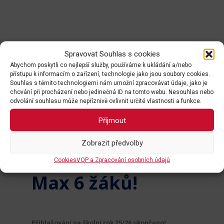
Spravovat Souhlas s cookies
Abychom poskytli co nejlepší služby, používáme k ukládání a/nebo
Kurzy pro děti v ZŠ
přístupu k informacím o zařízení, technologie jako jsou soubory cookies.
Souhlas s těmito technologiemi nám umožní zpracovávat údaje, jako je
Kunratice - kurz
chování při procházení nebo jedinečná ID na tomto webu. Nesouhlas nebo
odvolání souhlasu může nepříznivě ovlivnit určité vlastnosti a funkce.
obsazen
Příjmout
Středa: 14:00
Zobrazit předvolby
Druhá třída
Cookies
VOP a Zpracování osobních údajů
Max 6 žáků!
Přihlašování na školní rok 25/26 ukončeno!