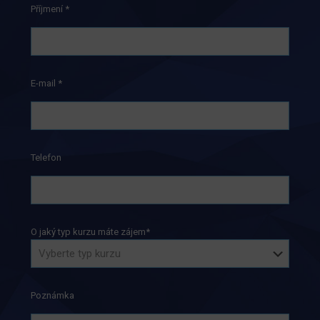
Příjmení *
E-mail *
Telefon
O jaký typ kurzu máte zájem*
Poznámka