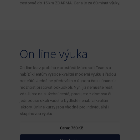
cestovné do 15 km ZDARMA. Cena je za 60 minut výuky.
On-line výuka
On-line kurz probíhá v prostředí Microsoft Teams a
nabízí klientům vysoce kvalitní moderní výuku s řadou
benefitů. Jedná se především o úsporu času, financí a
možnost pracovat odkudkoli. Nyní již nemusíte řešit,
zda-li jste na služební cestě, pracujete z domova či
jednoduše okolí vašeho bydliště nenabízí kvalitní
lektory. Online kurzy jsou vhodné pro individuální i
skupinovou výuku.
Cena: 750 Kč