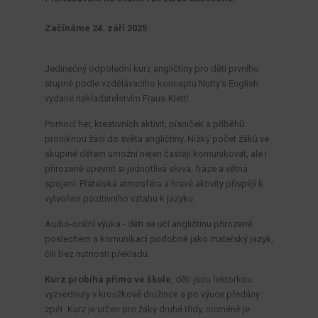
Začínáme 24. září 2025
Jedinečný odpolední kurz angličtiny pro děti prvního
stupně podle vzdělávacího konceptu Nutty's English
vydané nakladatelstvím Fraus-Klett!
Pomocí her, kreativních aktivit, písniček a příběhů
proniknou žáci do světa angličtiny. Nízký počet žáků ve
skupině dětem umožní nejen častěji komunikovat, ale i
přirozeně upevnit si jednotlivá slova, fráze a větná
spojení. Přátelská atmosféra a hravé aktivity přispějí k
vytvoření pozitivního vztahu k jazyku.
Audio-orální výuka - děti se učí angličtinu přirozeně
poslechem a komunikací podobně jako mateřský jazyk,
čili bez nutnosti překladu.
Kurz probíhá přímo ve škole
, děti jsou lektorkou
vyzvednuty v kroužkové družince a po výuce předány
zpět. Kurz je určen pro žáky druhé třídy, nicméně je