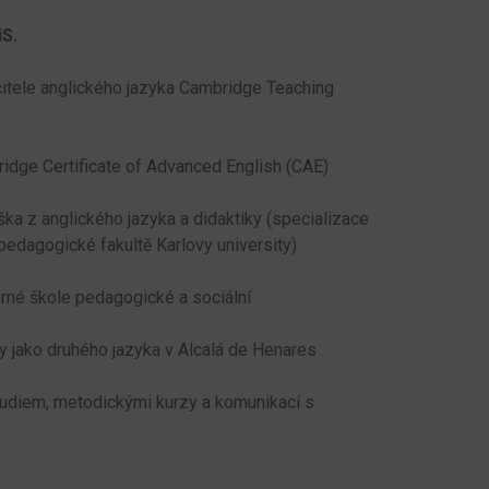
iS.
itele anglického jazyka Cambridge Teaching
dge Certificate of Advanced English (CAE)
ka z anglického jazyka a didaktiky (specializace
pedagogické fakultě Karlovy university)
rné škole pedagogické a sociální
ny jako druhého jazyka v Alcalá de Henares
studiem, metodickými kurzy a komunikací s