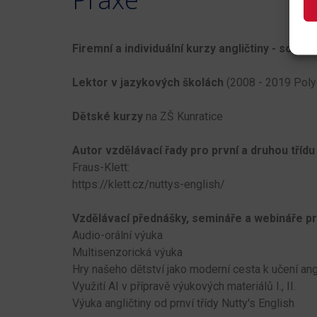
Firemní a individuální kurzy angličtiny - souča
Lektor v jazykových školách
(2008 - 2019 Polyg
Dětské kurzy
na ZŠ Kunratice
Autor vzdělávací řady pro první a druhou třídu
Fraus-Klett:
https://klett.cz/nuttys-english/
Vzdělávací přednášky, semináře a webináře pr
Audio-orální výuka
Multisenzorická výuka
Hry našeho dětství jako moderní cesta k učení ang
Využití AI v přípravě výukových materiálů I., II.
Výuka angličtiny od prnví třídy Nutty's English