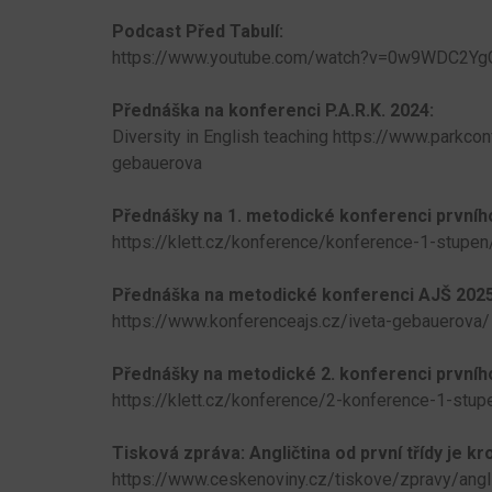
Podcast Před Tabulí:
https://www.youtube.com/watch?v=0w9WDC2Yg
Přednáška na konferenci P.A.R.K. 2024:
Diversity in English teaching https://www.parkcon
gebauerova
Přednášky na 1. metodické konferenci prvního
https://klett.cz/konference/konference-1-stupe
Přednáška na metodické konferenci AJŠ 2025
https://www.konferenceajs.cz/iveta-gebauerova/
Přednášky na metodické 2. konferenci prvníh
https://klett.cz/konference/2-konference-1-stu
Tisková zpráva: Angličtina od první třídy je 
https://www.ceskenoviny.cz/tiskove/zpravy/anglic