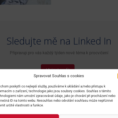
Sledujte mě na Linked In
Připravuji pro vás každý týden nové téma k procvičení
Ukázat profil
Spravovat Souhlas s cookies
chom poskytli co nejlepší služby, používáme k ukládání a/nebo přístupu k
ormacím o zařízení, technologie jako jsou soubory cookies. Souhlas s těmito
hnologiemi nám umožní zpracovávat údaje, jako je chování při procházení nebo
inečná ID na tomto webu. Nesouhlas nebo odvolání souhlasu může nepříznivě
ivnit určité vlastnosti a funkce.