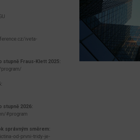
GU
ference.cz/iveta-
 stupně Fraus-Klett 2025:
n/program/
:
o stupně 2026:
pen/#program
krok správným směrem:
tina-od-prvni-tridy-je-