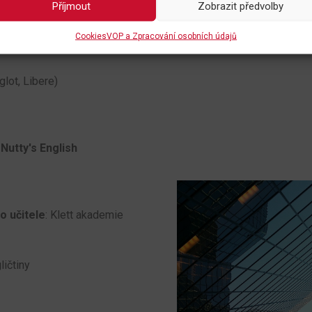
Příjmout
Zobrazit předvolby
Cookies
VOP a Zpracování osobních údajů
sně
lot, Libere)
 Nutty's English
o učitele
: Klett akademie
ličtiny