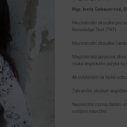
Mgr. Iveta Gebauerová, D
Mezinárodní zkouška pro uč
Knowledge Test (TKT)
Mezinárodní zkouška Cambri
Magisterská jazyková zkouš
výuka anglického jazyka na 
Absolutorium na Vyšší odbo
Zahraniční studium angličti
Nepřetržitý rozvoj dalším 
rodilými mluvčími