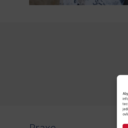
Aby
inf
tec
jed
ovl
Praxe